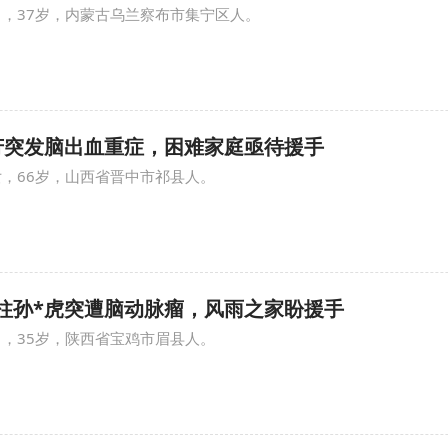
男，37岁，内蒙古乌兰察布市集宁区人。
王*芳突发脑出血重症，困难家庭亟待援手
女，66岁，山西省晋中市祁县人。
顶梁柱孙*虎突遭脑动脉瘤，风雨之家盼援手
男，35岁，陕西省宝鸡市眉县人。