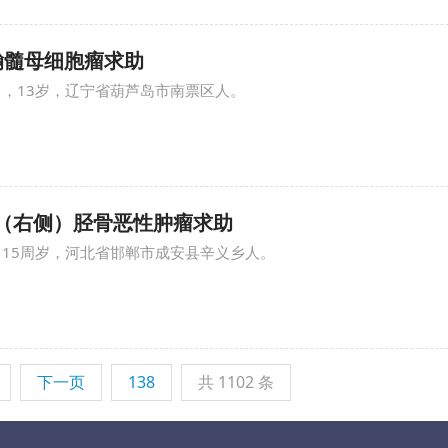
*瀚髓母细胞瘤求助
男，13岁，辽宁省葫芦岛市南票区人。
小博（右侧）胫骨恶性肿瘤求助
，15周岁，河北省邯郸市成安县辛义乡人。
下一页
138
共 1102 条