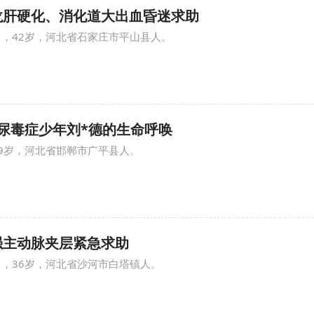
卢*龙肝硬化、消化道大出血昏迷求助
男，42岁，河北省石家庄市平山县人。
19岁尿毒症少年刘*德的生命呼唤
19岁，河北省邯郸市广平县人。
刘*强主动脉夹层紧急求助
男，36岁，河北省沙河市白塔镇人。