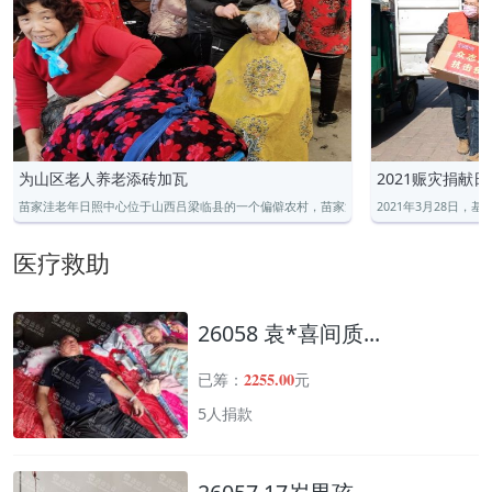
为山区老人养老添砖加瓦
2021赈灾捐献日
苗家洼老年日照中心位于山西吕梁临县的一个偏僻农村，苗家洼村及周围居民约有1500-2
2021年3月28日
医疗救助
26058 袁*喜间质...
2255.00
已筹：
元
5人捐款