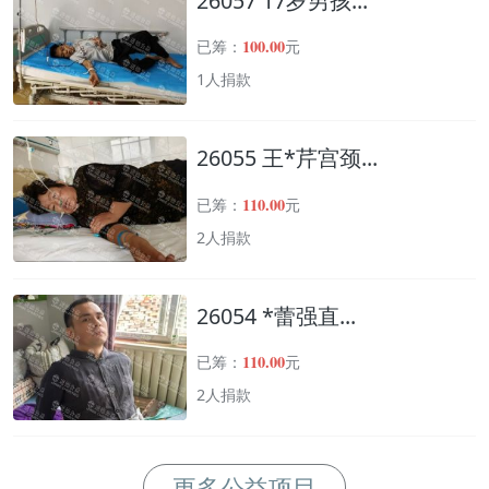
26057 17岁男孩...
100.00
已筹：
元
1人捐款
26055 王*芹宫颈...
110.00
已筹：
元
2人捐款
26054 *蕾强直...
110.00
已筹：
元
2人捐款
更多公益项目