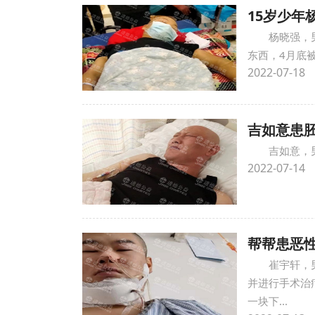
15岁少
杨晓强，
东西，4月底
2022-07-18
吉如意患
吉如意，
2022-07-14
帮帮患恶
崔宇轩，
并进行手术治
一块下...