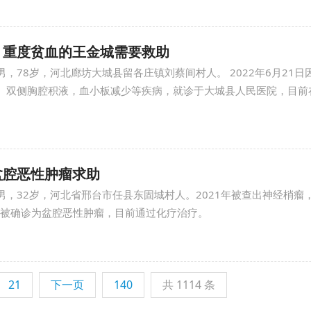
，重度贫血的王金城需要救助
男，78岁，河北廊坊大城县留各庄镇刘蔡间村人。 2022年6月21日
、双侧胸腔积液，血小板减少等疾病，就诊于大城县人民医院，目前
盆腔恶性肿瘤求助
男，32岁，河北省邢台市任县东固城村人。2021年被查出神经梢瘤
2年被确诊为盆腔恶性肿瘤，目前通过化疗治疗。
21
下一页
140
共 1114 条