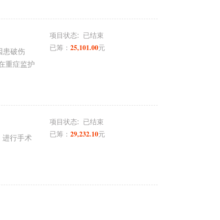
项目状态:
已结束
25,101.00
已筹：
元
因患破伤
在重症监护
项目状态:
已结束
29,232.10
已筹：
元
，进行手术