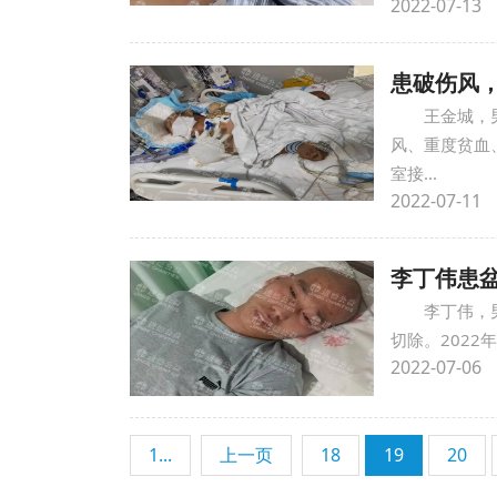
2022-07-13
患破伤风
王金城，
风、重度贫血
室接...
2022-07-11
李丁伟患
李丁伟，
切除。202
2022-07-06
1...
上一页
18
19
20