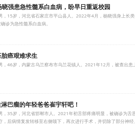
年杨晓强患急性髓系白血病，盼早日重返校园
男，15岁，河北省石家庄市平山县人。2022年4月，杨晓强身上长
被确诊为急性髓系白血病。
胚胎癌艰难求生
男，46岁，内蒙古乌兰察布市乌兰花镇人。2021年12月，被查出患
性淋巴瘤的年轻爸爸崔宇轩吧！
男，35岁，河北省邯郸市人。2021年初舌部疼痛明显，被确诊为舌
疗，后病情复发转移至右侧颌下，再次进行手术，并切除了部分神经