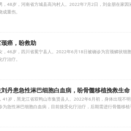
男，48岁，河南省方城县高沟村人。2022年7月2日，刘金朋在家因
烧成重伤。
宫颈癌，盼救助
女，46岁，四川省冕宁县人。2022年6月18日被确诊为宫颈鳞状细
化疗治疗。
柱刘丹患急性淋巴细胞白血病，盼骨髓移植挽救生命
，41岁，黑龙江省双鸭山市集贤县人。2022年6月初，身体出现不
诊为急性淋巴细胞白血病，目前接受化疗治疗，后期需进行骨髓移植