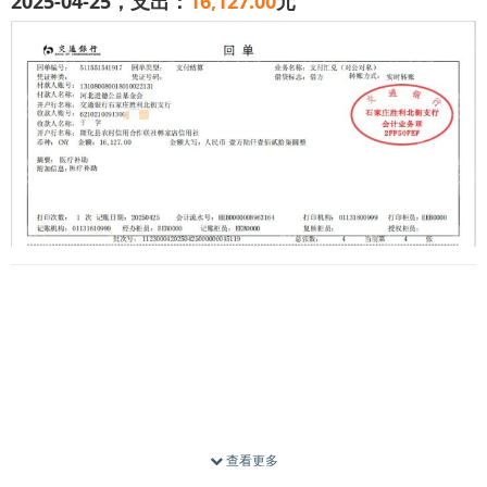
2025-04-25，支出：
16,127.00
元
2024 年 10 月，一场突如其来的疾病无情地降临在我家孩
子身上。孩子身上出现了许多小红疹子，还伴有发烧症状。
我们心急如焚，带着孩子四处求医，可病情始终没有好转。
12 月，我们来到一家大型医院，孩子被确诊为系统性红斑狼
疮噬血细胞综合征。医生告诉我们，这种病目前无法彻底治
愈，只能通过长期治疗来控制病情。为了孩子的健康，我们
不得不不定期地送孩子住院治疗，每次住院大约 20 天，即使
查看更多
经过报销，仍需花费 1 - 2 万元。