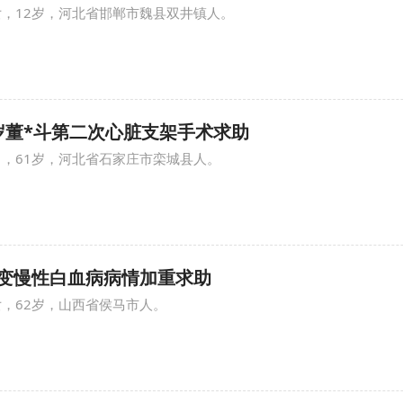
女，12岁，河北省邯郸市魏县双井镇人。
 61岁董*斗第二次心脏支架手术求助
男，61岁，河北省石家庄市栾城县人。
 任*变慢性白血病病情加重求助
女，62岁，山西省侯马市人。