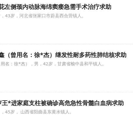
 施*花左侧颈内动脉海绵窦瘘急需手术治疗求助
女，43岁，河北省张家口市蔚县西合营镇人。
 徐*鑫（曾用名：徐*杰）继发性耐多药性肺结核求助
曾用名：徐*杰），男，42岁，甘肃省榆中县和平镇人。
 45岁王*进家庭支柱被确诊高危急性骨髓白血病求助
男，45岁， 山西省阳曲县东黄水镇人。