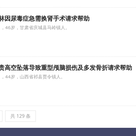
 龚*林因尿毒症急需换肾手术请求帮助
男，46岁，甘肃省庆城县马岭镇人。
 贾*贵高空坠落导致重型颅脑损伤及多发骨折请求帮助
男，44岁，山西省祁县贾令镇人。
共 129 条