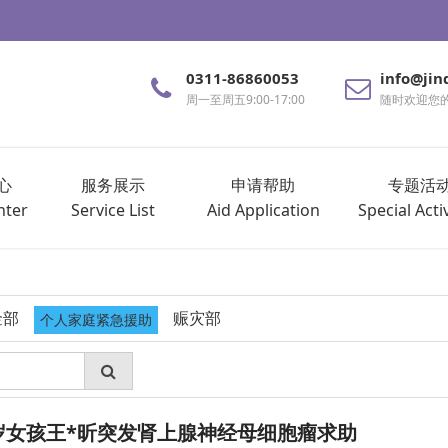
0311-86860053
info@jin
周一至周五9:00-17:00
随时欢迎您
心
服务展示
申请帮助
专题活
nter
Service List
Aid Application
Special Activ
金部
赈灾部
个人家庭紧急援助
 12岁女孩王*昕突发肾上腺神经母细胞瘤求助