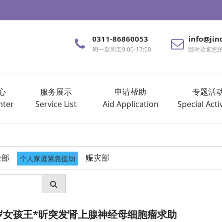
0311-86860053
info@jin
周一至周五9:00-17:00
随时欢迎您
心
服务展示
申请帮助
专题活
nter
Service List
Aid Application
Special Activ
金部
赈灾部
个人家庭紧急援助
 12岁女孩王*昕突发肾上腺神经母细胞瘤求助