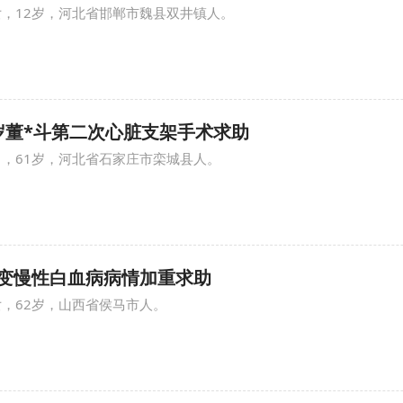
女，12岁，河北省邯郸市魏县双井镇人。
 61岁董*斗第二次心脏支架手术求助
男，61岁，河北省石家庄市栾城县人。
 任*变慢性白血病病情加重求助
女，62岁，山西省侯马市人。