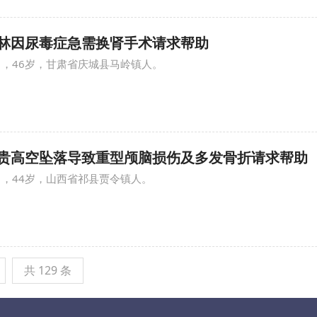
 龚*林因尿毒症急需换肾手术请求帮助
男，46岁，甘肃省庆城县马岭镇人。
 贾*贵高空坠落导致重型颅脑损伤及多发骨折请求帮助
男，44岁，山西省祁县贾令镇人。
共 129 条