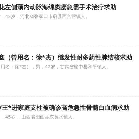
 施*花左侧颈内动脉海绵窦瘘急需手术治疗求助
女，43岁，河北省张家口市蔚县西合营镇人。
 徐*鑫（曾用名：徐*杰）继发性耐多药性肺结核求助
曾用名：徐*杰），男，42岁，甘肃省榆中县和平镇人。
 45岁王*进家庭支柱被确诊高危急性骨髓白血病求助
男，45岁， 山西省阳曲县东黄水镇人。