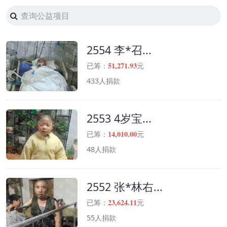
2554 李*召...
51,271.93
已筹：
元
433人捐款
2553 4岁宝...
14,010.00
已筹：
元
48人捐款
2552 张*林右...
23,624.11
已筹：
元
55人捐款