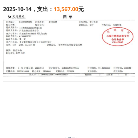
2025-10-14，支出：
13,567.00
元
我曾有个幸福的家，家境优渥。父亲做工程，收入不错，
为从小体弱的我撑起一片富足天地。可天有不测风云，父亲
骤然离世，工程失败还欠下巨额外债，家里境况一落千丈。
2003 年，我的双侧膝盖受伤，手术后再也干不了体力
活。2012 年，我又被确诊糖尿病，需长期服药。本以为病情
能稳定些，2024 年 10 月，眼睛却突然模糊，检查发现左眼
玻璃体积血。因家里经济拮据，实在没钱手术，只能保守治