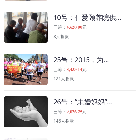
10号：仁爱颐养院供...
4,620.00
已筹：
元
8人捐款
25号：2015，为...
8,433.14
已筹：
元
181人捐款
26号：“未婚妈妈”...
9,026.25
已筹：
元
146人捐款