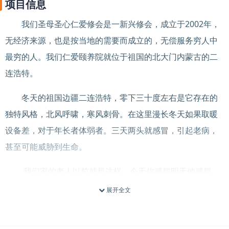
项目信息
我们圣母圣心仁爱修会是一新兴修会，成立于2002年，
无经济来源，也是按当地的需要而成立的，无偿服务穷人中
最穷的人。我们仁爱颐养院就位于祖国的北大门内蒙古的二
连浩特。
冬天的祖国边疆二连浩特，零下三十度左右是它存在的
独特风格，北风呼啸，寒风刺骨。在这里漫长冬天如果取暖
设备差，对于年长者体弱者。三天两头就感冒，引起老病，
甚至可能威胁到生命。
我们家的老人以前就是这样，今天你感冒明天他感冒，
一趟一片，多怕人呀！每年打针输液也得上几千元，对于我
展开全文
们来说压力多大。从前年接了大暖后，条件改善。我们和老
人再不用担心害怕什么啦，即使有流感我家的老人也很少感