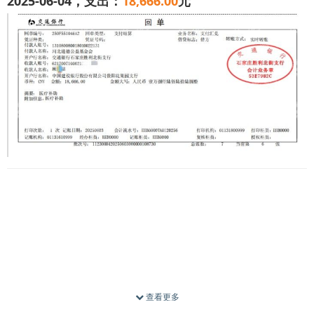
2025-06-04，支出：
18,666.00
元
我叫顾*洁，今年29岁，来自贵州省毕节市。我有一个儿
子顾*帆，今年5岁半，还有一个小女儿，目前还很年幼。
2023年，我们一家原本幸福的生活被打破，儿子被确诊为神
经母细胞瘤高危四期，这是儿童癌症中最为凶险的一种。为
了救孩子，我们带着他来到广州治疗。
在广州一家医疗中心，儿子已经经历了12期化疗、20次放
查看更多
疗和3次手术，治疗费用高达五十多万。这些钱，是我们全家