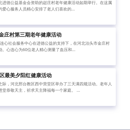
由河北进德公益基金会资助的赵庄村老年健康活动如期举行。在这属
爱心服务人员精心安排了老人们喜欢的...
办金庄村第三期老年健康活动
县心连心社会服务中心在进德公益的支持下，在河北泊头市金庄村
。心连心为60位老人精心测量了血压和...
区最美夕阳红健康活动
之际，河北邢台教区西中营堂区举办了三天满四规活动。老年人
堂恭敬天主，祈求天主降福每一个家庭。 ...