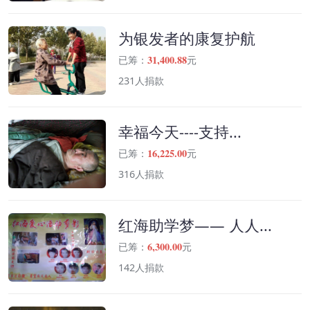
为银发者的康复护航
31,400.88
已筹：
元
231人捐款
幸福今天----支持...
16,225.00
已筹：
元
316人捐款
红海助学梦—— 人人...
6,300.00
已筹：
元
142人捐款