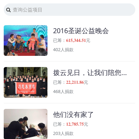
2016圣诞公益晚会
615,344.51
已筹：
元
402人捐款
拨云见日，让我们陪您...
22,211.86
已筹：
元
468人捐款
他们没有家了
12,785.75
已筹：
元
203人捐款