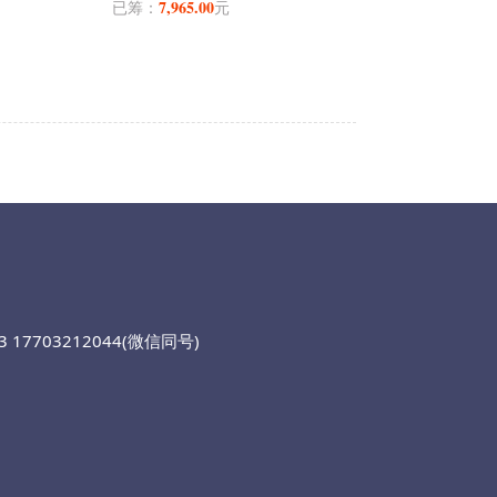
7,965.00
已筹：
元
 17703212044(微信同号)