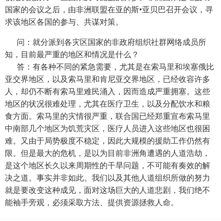
国家的会议之后，由非洲联盟在亚的斯•亚贝巴召开会议，寻
求该地区各国的参与、共谋对策。
问：就分派到各灾区国家的非政府组织社群网络成员所
知，目前最严重的地区和情况是什么？
答：有各种不同的紧急需要，尤其是在索马里和埃塞俄比
亚交界地区，以及索马里和肯尼亚交界地区，已经收容许多
人，却仍不断有索马里难民涌入，因而造成严重拥塞。这些
地区的状况很难处理，尤其在医疗卫生，以及分配饮水和粮
食方面。索马里的灾情很严重，联合国已经郑重宣布索马里
中南部几个地区为饥荒灾区，医疗人员进入这些地区也很困
难。又由于局势极度不稳定，因此大规模的援助工作仍然有
限。但是最大的危机，是以为目前非洲角遭遇的人道浩劫，
是这个地区长久以来周期性的干旱问题，不可能有奏效的解
决之道。事实并非如此。我们以及其他人道组织所做的努力
就是要改变这种成见，面对这场巨大的人道悲剧，我们绝不
能袖手旁观，必须采取方法、提供资源拯救人命。