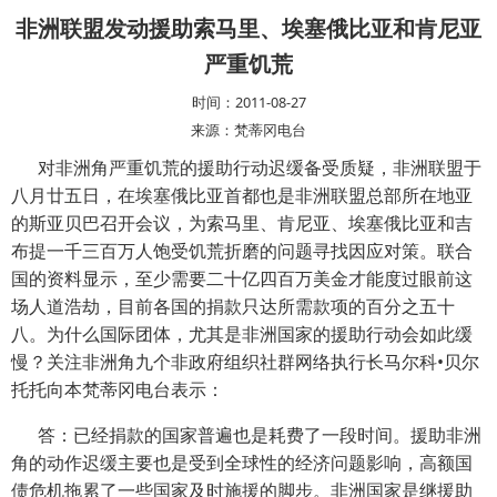
非洲联盟发动援助索马里、埃塞俄比亚和肯尼亚
严重饥荒
时间：2011-08-27
来源：梵蒂冈电台
对非洲角严重饥荒的援助行动迟缓备受质疑，非洲联盟于
八月廿五日，在埃塞俄比亚首都也是非洲联盟总部所在地亚
的斯亚贝巴召开会议，为索马里、肯尼亚、埃塞俄比亚和吉
布提一千三百万人饱受饥荒折磨的问题寻找因应对策。联合
国的资料显示，至少需要二十亿四百万美金才能度过眼前这
场人道浩劫，目前各国的捐款只达所需款项的百分之五十
八。为什么国际团体，尤其是非洲国家的援助行动会如此缓
慢？关注非洲角九个非政府组织社群网络执行长马尔科•贝尔
托托向本梵蒂冈电台表示：
答：已经捐款的国家普遍也是耗费了一段时间。援助非洲
角的动作迟缓主要也是受到全球性的经济问题影响，高额国
债危机拖累了一些国家及时施援的脚步。非洲国家是继援助