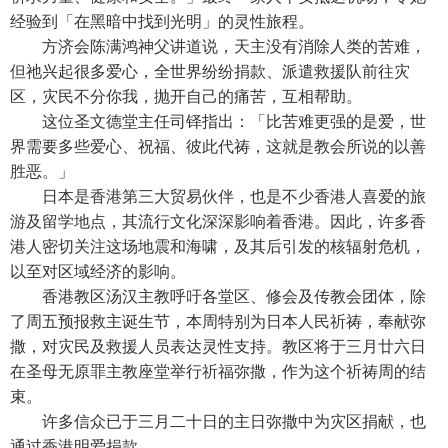
经验到「在黑暗中找到光明」的灵性旅程。
方济会陈满鸿神父讲道说，天主没有消除人类的苦难，
但祂兴起很多爱心，全世界纷纷捐款、派遣救援队前往灾
区，灾民不分你我，抛开自己的痛苦，互相帮助。
这位圣文德堂主任司铎指出：「比苦难更强的是爱，世
界需要多些爱心、祝福、彼此代祷，这就是教会所说的以善
胜恶。」
日本是香港第三大贸易伙伴，也是不少香港人喜爱的旅
游及留学地点，其流行文化深深影响着香港。因此，许多香
港人密切关注这场地震和海啸，及其后引发的核辐射危机，
以至对区域经济的影响。
香港教区汤汉主教呼吁各堂区、修会及传教会团体，除
了周五预报救主诞生节，本周特别为日本人民祈祷，奉献弥
撒，对灾民及救援人员表达灵性支持。教区将于三月廿六日
在圣母无原罪主教座堂举行祈福弥撒，作为这个祈祷周的结
束。
许多信众已于三月二十日的主日弥撒中为灾区捐献，也
通过香港明爱捐款。