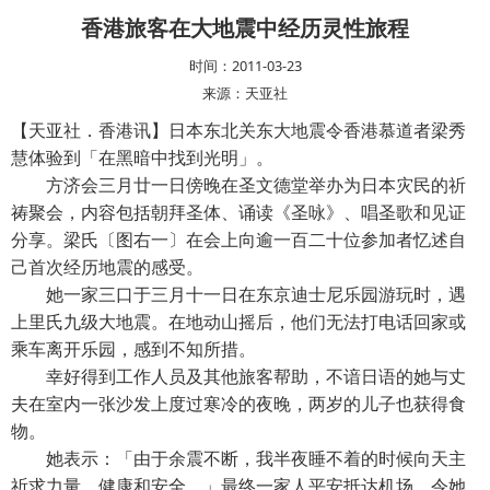
香港旅客在大地震中经历灵性旅程
时间：2011-03-23
来源：天亚社
【天亚社．香港讯】日本东北关东大地震令香港慕道者梁秀
慧体验到「在黑暗中找到光明」。
方济会三月廿一日傍晚在圣文德堂举办为日本灾民的祈
祷聚会，内容包括朝拜圣体、诵读《圣咏》、唱圣歌和见证
分享。梁氏〔图右一〕在会上向逾一百二十位参加者忆述自
己首次经历地震的感受。
她一家三口于三月十一日在东京迪士尼乐园游玩时，遇
上里氏九级大地震。在地动山摇后，他们无法打电话回家或
乘车离开乐园，感到不知所措。
幸好得到工作人员及其他旅客帮助，不谙日语的她与丈
夫在室内一张沙发上度过寒冷的夜晚，两岁的儿子也获得食
物。
她表示：「由于余震不断，我半夜睡不着的时候向天主
祈求力量、健康和安全。」最终一家人平安抵达机场，令她