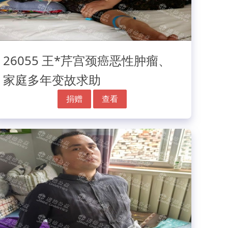
26055 王*芹宫颈癌恶性肿瘤、
家庭多年变故求助
捐赠
查看