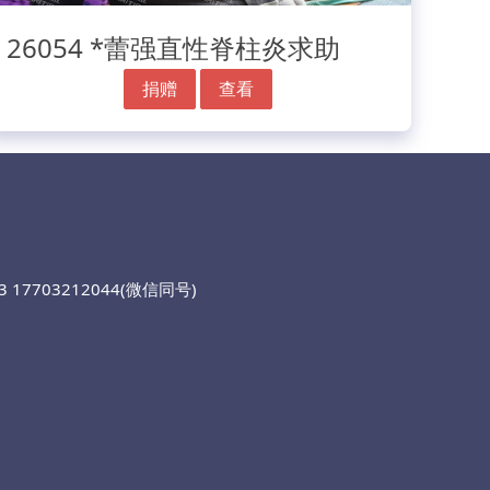
26054 *蕾强直性脊柱炎求助
捐赠
查看
 17703212044(微信同号)