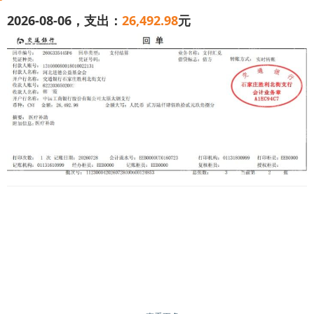
2026-08-06，支出：
26,492.98
元
大家好，我是韩*霞，家住山西省太原市阳曲县。我和丈
夫王*进婚后踏实过日子，辛苦打拼，用心照料三个孩子，原
本平淡普通的小家，虽不富裕却安稳温暖。我们育有两女一
儿，大女儿即将迈入大学校园，小女儿马上就要升入初中，
本该是日子慢慢向好、儿女渐长省心的时刻，可命运的重重
磨难，接连压垮了我们整个家庭。
最让我们日夜揪心的是年仅9岁多的小儿子。孩子在10个