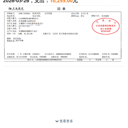
2026-03-26，支出：
10,255.00
元
我是一名农村单亲母亲，此刻正陪着身患重病的孩子在北
京求医。高额的治疗费压得我走投无路，唯有恳请社会各界
爱心人士伸出援手，救救我的孩子。
2025年7月29日，孩子突发39.5℃高烧，伴随低烧、呕
吐、头痛、无法进食等症状。我紧急带他赶往山西省儿童医
院急诊，确诊为急性淋巴细胞白血病，且伴有多处脑出血，
查看更多
病情危急。医生当即安排开颅手术，万幸手术顺利，暂时保