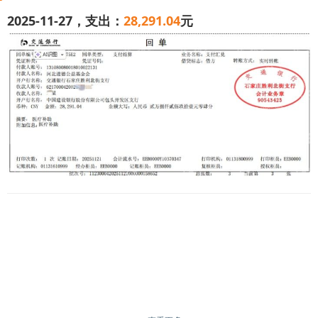
2025-11-27，支出：
28,291.04
元
我家老大 * 星今年 28 岁，正是为家扛事的年纪，一场意
外却让我们本不富裕的家彻底陷入绝境。2025 年 9 月 30 日
凌晨，他下班回家路上遭遇车祸，当场昏迷，被紧急送往包
头市中心医院重症监护室。
医生诊断结果接踵而至：消化道出血、右腿粉碎性骨折，