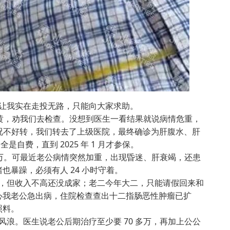
让我实在走投无路，只能向大家求助。
眼睛发黄，劝我们去检查。没想到医生一看结果就说病情危重，
情况不好转，我们转去了上级医院，最终确诊为肝腹水、肝
是自费，直到 2025 年 1 月才参保。
万。可最近老公病情突然加重，出现昏迷、肝衰竭，还患
暴躁，必须有人 24 小时守着。
但收入不高还没成家；老二今年大二，只能请假回来和
心我老公急出病，住院检查查出十二指肠恶性肿瘤已扩
照料。
。医生说老公后期治疗至少要 70 多万，再加上公公