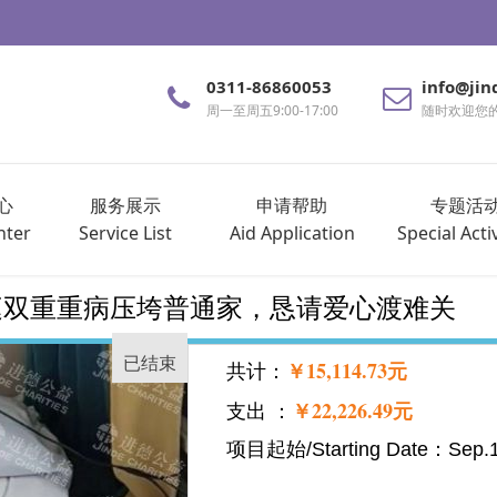
0311-86860053
info@jin
周一至周五9:00-17:00
随时欢迎您
心
服务展示
申请帮助
专题活
nter
Service List
Aid Application
Special Activ
星家庭双重重病压垮普通家，恳请爱心渡难关
已结束
￥15,114.73元
共计：
￥22,226.49元
支出 ：
项目起始/Starting Date：Sep