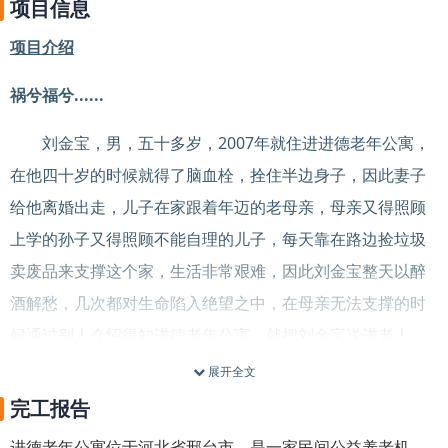
项目信息
项目介绍
祸兮福兮......
刘金宝，男，五十多岁，2007年就住进进德老年公寓，
在他四十岁的时候就得了脑血栓，拴住半边身子，因此妻子
给他离婚出走，儿子在家跟着年迈的老母亲，母亲又得照顾
上学的孙子又得照顾不能自理的儿子，每天靠在路边捡垃圾
卖废品来支撑这个家，生活非常艰难，因此刘金宝整天以醉
酒解愁，几次都对生命陷入绝望之中，在母亲无法支撑的时
候通过别人介绍得知进德老年公寓，就把刘金宝送进老人
院，一直心高气傲的他这么年轻住进老人院非常接受不了，
展开全文
经过修女们对他的祈祷、陪伴和劝说，他慢慢地懂得了感恩
完工报告
和活出生命的现状和精彩，现在不但不寻死，还经常给其它
进德老年公寓位于河北省邢台市，是一家民间公益养老机