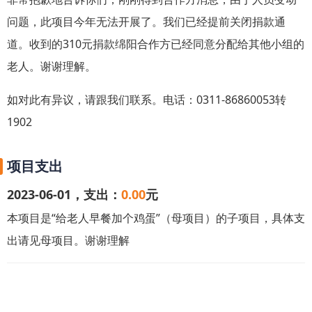
问题，此项目今年无法开展了。我们已经提前关闭捐款通
道。收到的310元捐款绵阳合作方已经同意分配给其他小组的
老人。谢谢理解。
如对此有异议，请跟我们联系。电话：0311-86860053转
1902
邓奶奶，78岁，双目失明，行动不便，走路靠一个简易的棍
子支撑连根像样的拐杖都没有。老人丈夫去世多年，一直未
项目支出
生育曾经收养过一个女儿。女儿离婚后离家出走多年，至今
2023-06-01，支出：
0.00
元
没有音讯。老人一个人独居，依靠低保和邻里救济生活，生
本项目是
“给老人早餐加个鸡蛋”（母项目）的子项目，
具体支
活非常清贫。
出请见母项目。谢谢理解