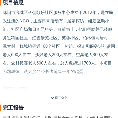
项目信息
绵阳市涪城区科创颐乐社区服务中心
成立于2012年，
是在民
政注册的NGO
，主要日常活动有：居家探访、组建互助小
组、社区广场和日间照料等。目前为止，他们帮助并已经服
务过科园社区、虹色景苑社区、芙蓉小区、柏林镇高唐村、
观太村、魏城镇等近100个社区、村组。探访和服务过的贫困
老人600人左右、孤残老人200人左右、空巢老人300人左
右、农村孤寡老人600人左右，总人数超过1700人。
本项目
为魏城镇、观太乡41位长者筹集一年的鸡蛋。
受益老人信息：
展开全文
完工报告
非常抱歉地告诉你们，刚刚得到合作方消息，由于人员变动